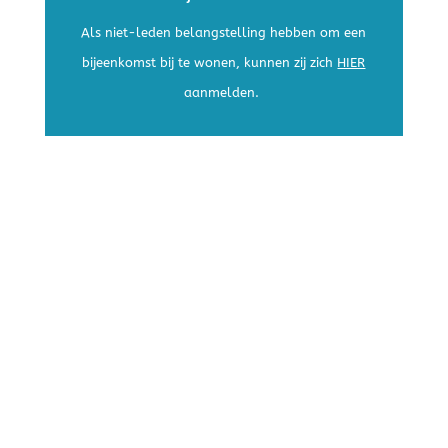
Als niet-leden belangstelling hebben om een
bijeenkomst bij te wonen, kunnen zij zich
HIER
aanmelden.
Praktische informatie De
bijeenkomst vindt plaats op
donderdag 24 september 2026,